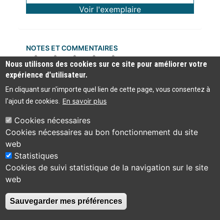
Voir l'exemplaire
NOTES ET COMMENTAIRES
Nous utilisons des cookies sur ce site pour améliorer votre
expérience d'utilisateur.
En cliquant sur n'importe quel lien de cette page, vous consentez à
Autres avis
En savoir plus
l'ajout de cookies.
Cookies nécessaires
Aucun commentaire n'a été trouvé
Cookies nécessaires au bon fonctionnement du site
web
Statistiques
Cookies de suivi statistique de la navigation sur le site
web
Bibliothèque
Tzélépoglou
municipale de
07700 Bourg-Saint-
Contact
Sauvegarder mes préférences
Bourg-Saint-
Andéol
Andéol